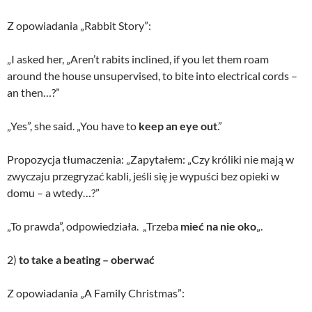
Z opowiadania „Rabbit Story”:
„I asked her, „Aren’t rabits inclined, if you let them roam
around the house unsupervised, to bite into electrical cords –
an then…?”
„Yes”, she said. „You have to
keep an eye out
.”
Propozycja tłumaczenia: „Zapytałem: „Czy króliki nie mają w
zwyczaju przegryzać kabli, jeśli się je wypuści bez opieki w
domu – a wtedy…?”
„To prawda”, odpowiedziała. „Trzeba
mieć na nie oko
„.
2)
to take a beating – oberwać
Z opowiadania „A Family Christmas”: