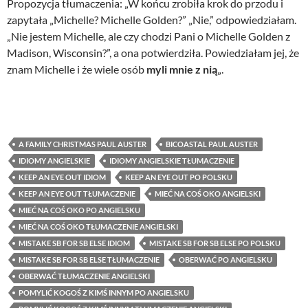
Propozycja tłumaczenia: „W końcu zrobiła krok do przodu i
zapytała „Michelle? Michelle Golden?” „Nie,” odpowiedziałam.
„Nie jestem Michelle, ale czy chodzi Pani o Michelle Golden z
Madison, Wisconsin?”, a ona potwierdziła. Powiedziałam jej, że
znam Michelle i że wiele osób
myli mnie z nią
„.
A FAMILY CHRISTMAS PAUL AUSTER
BICOASTAL PAUL AUSTER
IDIOMY ANGIELSKIE
IDIOMY ANGIELSKIE TŁUMACZENIE
KEEP AN EYE OUT IDIOM
KEEP AN EYE OUT PO POLSKU
KEEP AN EYE OUT TŁUMACZENIE
MIEĆ NA COŚ OKO ANGIELSKI
MIEĆ NA COŚ OKO PO ANGIELSKU
MIEĆ NA COŚ OKO TŁUMACZENIE ANGIELSKI
MISTAKE SB FOR SB ELSE IDIOM
MISTAKE SB FOR SB ELSE PO POLSKU
MISTAKE SB FOR SB ELSE TŁUMACZENIE
OBERWAĆ PO ANGIELSKU
OBERWAĆ TŁUMACZENIE ANGIELSKI
POMYLIĆ KOGOŚ Z KIMŚ INNYM PO ANGIELSKU