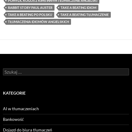
POMYLIĆ KOGOŚ Z KIMŚ INNYM TŁUMACZENIE ANGIELSKI
RABBIT STORY PAUL AUSTER
TAKE A BEATING IDIOM
TAKE A BEATING PO POLSKU
TAKE A BEATING TŁUMACZENIE
TŁUMACZENIA IDIOMÓW ANGIELSKICH
Szukaj:
KATEGORIE
AI w tłumaczeniach
Bankowość
Dojazd do biura tłumaczeń