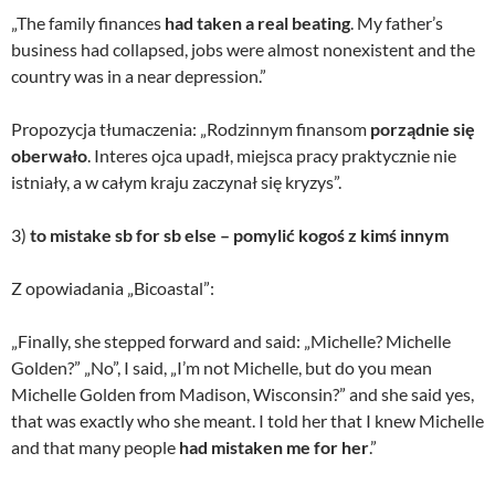
„The family finances
had taken a real beating
. My father’s
business had collapsed, jobs were almost nonexistent and the
country was in a near depression.”
Propozycja tłumaczenia: „Rodzinnym finansom
porządnie się
oberwało
. Interes ojca upadł, miejsca pracy praktycznie nie
istniały, a w całym kraju zaczynał się kryzys”.
3)
to mistake sb for sb else – pomylić kogoś z kimś innym
Z opowiadania „Bicoastal”:
„Finally, she stepped forward and said: „Michelle? Michelle
Golden?” „No”, I said, „I’m not Michelle, but do you mean
Michelle Golden from Madison, Wisconsin?” and she said yes,
that was exactly who she meant. I told her that I knew Michelle
and that many people
had mistaken me for her
.”