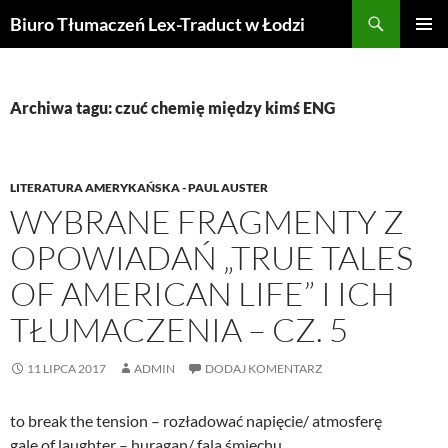
Przejdź
Szukaj
Biuro Tłumaczeń Lex-Traduct w Łodzi
do
MENU
treści
GŁÓWN
Archiwa tagu: czuć chemię między kimś ENG
LITERATURA AMERYKAŃSKA - PAUL AUSTER
WYBRANE FRAGMENTY Z
OPOWIADAŃ „TRUE TALES
OF AMERICAN LIFE” I ICH
TŁUMACZENIA – CZ. 5
11 LIPCA 2017
ADMIN
DODAJ KOMENTARZ
to break the tension – rozładować napięcie/ atmosferę
gale of laughter – huragan/ fala śmiechu