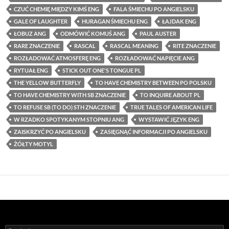
CZUĆ CHEMIĘ MIĘDZY KIMŚ ENG
FALA ŚMIECHU PO ANGIELSKU
GALE OF LAUGHTER
HURAGAN ŚMIECHU ENG
ŁAJDAK ENG
ŁOBUZ ANG
ODMÓWIĆ KOMUŚ ANG
PAUL AUSTER
RARE ZNACZENIE
RASCAL
RASCAL MEANING
RITE ZNACZENIE
ROZŁADOWAĆ ATMOSFERĘ ENG
ROZŁADOWAĆ NAPIĘCIE ANG
RYTUAŁ ENG
STICK OUT ONE'S TONGUE PL
THE YELLOW BUTTERFLY
TO HAVE CHEMISTRY BETWEEN PO POLSKU
TO HAVE CHEMISTRY WITH SB ZNACZENIE
TO INQUIRE ABOUT PL
TO REFUSE SB (TO DO) STH ZNACZENIE
TRUE TALES OF AMERICAN LIFE
W RZADKO SPOTYKANYM STOPNIU ANG
WYSTAWIĆ JĘZYK ENG
ZAISKRZYĆ PO ANGIELSKU
ZASIĘGNĄĆ INFORMACJI PO ANGIELSKU
ŻÓŁTY MOTYL
Szukaj: