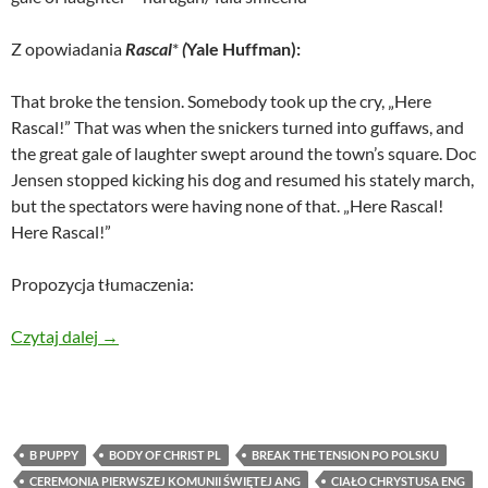
Z opowiadania
Rascal
*
(
Yale Huffman):
That broke the tension. Somebody took up the cry, „Here
Rascal!” That was when the snickers turned into guffaws, and
the great gale of laughter swept around the town’s square. Doc
Jensen stopped kicking his dog and resumed his stately march,
but the spectators were having none of that. „Here Rascal!
Here Rascal!”
Propozycja tłumaczenia:
Wybrane fragmenty z opowiadań „True Tales of Americ
Czytaj dalej
→
B PUPPY
BODY OF CHRIST PL
BREAK THE TENSION PO POLSKU
CEREMONIA PIERWSZEJ KOMUNII ŚWIĘTEJ ANG
CIAŁO CHRYSTUSA ENG