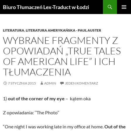
Przejdź
Szukaj
Biuro Tłumaczeń Lex-Traduct w Łodzi
do
MENU
treści
GŁÓWN
LITERATURA
,
LITERATURA AMERYKAŃSKA - PAUL AUSTER
WYBRANE FRAGMENTY Z
OPOWIADAŃ „TRUE TALES
OF AMERICAN LIFE” I ICH
TŁUMACZENIA
7 STYCZNIA 2015
ADMIN
JEDEN KOMENTARZ
1)
out of the corner of my eye
– kątem oka
Z opowiadania: ‘’The Photo’’
“One night I was working late in my office at home.
Out of the