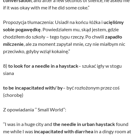
conversation
, and after a few seconds of silence, he asked me
if it was okay with me if he did some coke.”
Propozycja tłumaczenia: Usiadł na końcu łóżka i
ucięliśmy
sobie pogawędkę
. Powiedziałem mu, skąd jestem, gdzie
chodziłem do szkoły – tego typu rzeczy. Po chwili
zapadło
milczenie
, ale za moment zapytał mnie, czy nie miałbym nic
przeciwko, gdyby wziął kokainę.”
8)
to look for a needle in a haystack
– szukać igły w stogu
siana
to be incapacitated with/ by
– być rozłożonym przez coś
(chorobę)
Z opowiadania ‘’ Small World’’:
‘’I was in a huge city and
the needle in urban haystack
found
me while I was
incapacitated with diarrhea
in a dingy room at