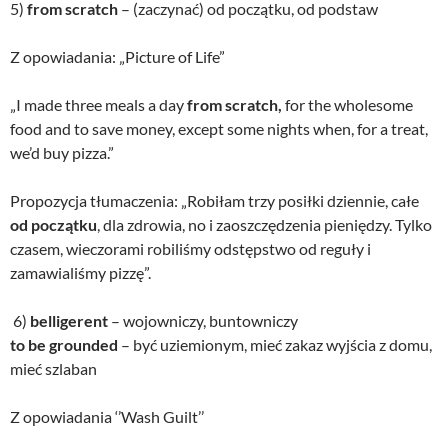
5)
from scratch
– (zaczynać) od początku, od podstaw
Z opowiadania: „Picture of Life”
„I made three meals a day
from scratch,
for the wholesome
food and to save money, except some nights when, for a treat,
we’d buy pizza.”
Propozycja tłumaczenia: „Robiłam trzy posiłki dziennie, całe
od początku
, dla zdrowia, no i zaoszczędzenia pieniędzy. Tylko
czasem, wieczorami robiliśmy odstępstwo od reguły i
zamawialiśmy pizzę”.
6)
belligerent
– wojowniczy, buntowniczy
to be grounded
– być uziemionym, mieć zakaz wyjścia z domu,
mieć szlaban
Z opowiadania ‘’Wash Guilt’’