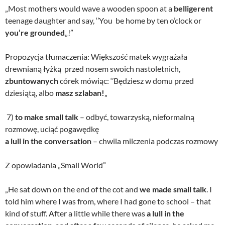
„Most mothers would wave a wooden spoon at a
belligerent
teenage daughter and say, ‘’You be home by ten o’clock or
you’re grounded
„!”
Propozycja tłumaczenia: Większość matek wygrażała
drewnianą łyżką przed nosem swoich nastoletnich,
zbuntowanych
córek mówiąc: ‘’Będziesz w domu przed
dziesiątą, albo
masz szlaban!
„
7)
to make small talk
– odbyć, towarzyską, nieformalną
rozmowę, uciąć pogawędkę
a lull in the conversation
– chwila milczenia podczas rozmowy
Z opowiadania „Small World”
„He sat down on the end of the cot and
we made small talk
. I
told him where I was from, where I had gone to school – that
kind of stuff. After a little while there was
a lull in the