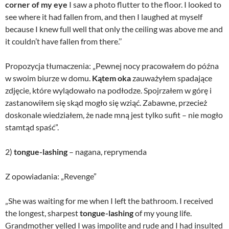
corner of my eye
I saw a photo flutter to the floor. I looked to
see where it had fallen from, and then I laughed at myself
because I knew full well that only the ceiling was above me and
it couldn’t have fallen from there.’’
Propozycja tłumaczenia: „Pewnej nocy pracowałem do późna
w swoim biurze w domu.
Kątem oka
zauważyłem spadające
zdjęcie, które wylądowało na podłodze. Spojrzałem w górę i
zastanowiłem się skąd mogło się wziąć. Zabawne, przecież
doskonale wiedziałem, że nade mną jest tylko sufit – nie mogło
stamtąd spaść”.
2)
tongue-lashing
– nagana, reprymenda
Z opowiadania: „Revenge”
„She was waiting for me when I left the bathroom. I received
the longest, sharpest
tongue-lashing
of my young life.
Grandmother yelled I was impolite and rude and I had insulted