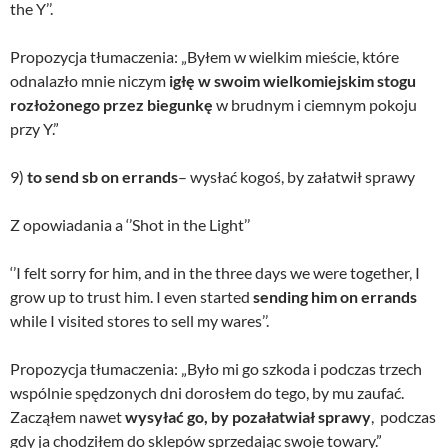
the Y’’.
Propozycja tłumaczenia: „Byłem w wielkim mieście, które
odnalazło mnie niczym
igłę w swoim wielkomiejskim stogu
rozłożonego przez biegunkę
w brudnym i ciemnym pokoju
przy Y.”
9)
to send sb on errands
– wysłać kogoś, by załatwił sprawy
Z opowiadania a ‘’Shot in the Light’’
‘’I felt sorry for him, and in the three days we were together, I
grow up to trust him. I even started
sending him on errands
while I visited stores to sell my wares’’.
Propozycja tłumaczenia: „Było mi go szkoda i podczas trzech
wspólnie spędzonych dni dorosłem do tego, by mu zaufać.
Zacząłem nawet
wysyłać go, by pozałatwiał sprawy
, podczas
gdy ja chodziłem do sklepów sprzedając swoje towary.”