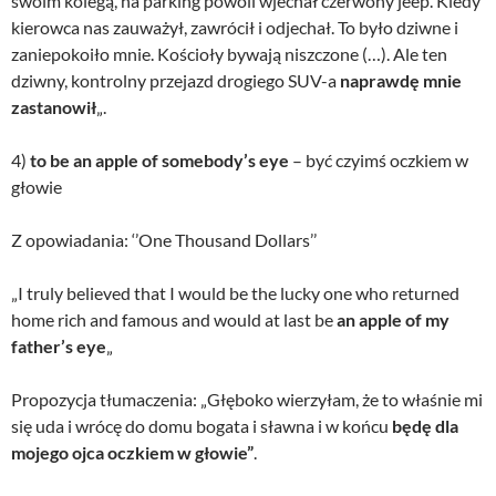
swoim kolegą, na parking powoli wjechał czerwony jeep. Kiedy
kierowca nas zauważył, zawrócił i odjechał. To było dziwne i
zaniepokoiło mnie. Kościoły bywają niszczone (…). Ale ten
dziwny, kontrolny przejazd drogiego SUV-a
naprawdę mnie
zastanowił
„.
4)
to be an apple of somebody’s eye
– być czyimś oczkiem w
głowie
Z opowiadania: ‘’One Thousand Dollars’’
„I truly believed that I would be the lucky one who returned
home rich and famous and would at last be
an apple of my
father’s eye
„
Propozycja tłumaczenia: „Głęboko wierzyłam, że to właśnie mi
się uda i wrócę do domu bogata i sławna i w końcu
będę dla
mojego ojca oczkiem w głowie”
.