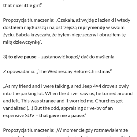
that nice little girl.”
Propozycja tłumaczenia: „Czekała, aż wyjdę z łazienki i wtedy
dostałem najdłuższą i najostrzejszą
reprymendę
w swoim
życiu. Babcia krzyczała, że byłem niegrzeczny i obraziłem tę
miłą dziewczynkę”.
3)
to give pause
– zastanowić kogoś/ dać do myślenia
Z opowiadania: „’The Wednesday Before Christmas”
„As my friend and I were talking, a red Jeep 4×4 drove slowly
into the parking lot. When the driver saw us, he turned around
and left. This was strange and it worried me. Churches get
vandalized (…) But the odd, appraising drive-by of an
expensive SUV –
that gave me a pause
.”
Propozycja tłumaczenia: „W momencie gdy rozmawiałem ze