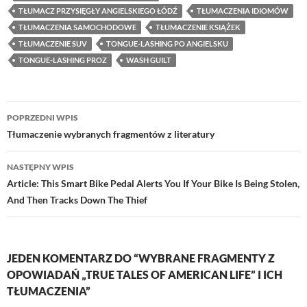
TŁUMACZ PRZYSIĘGŁY ANGIELSKIEGO ŁÓDŹ
TŁUMACZENIA IDIOMÓW
TŁUMACZENIA SAMOCHODOWE
TŁUMACZENIE KSIĄŻEK
TŁUMACZENIE SUV
TONGUE-LASHING PO ANGIELSKU
TONGUE-LASHING PROZ
WASH GUILT
Nawigacja
POPRZEDNI WPIS
wpisu
Tłumaczenie wybranych fragmentów z literatury
NASTĘPNY WPIS
Article: This Smart Bike Pedal Alerts You If Your Bike Is Being Stolen,
And Then Tracks Down The Thief
JEDEN KOMENTARZ DO “WYBRANE FRAGMENTY Z
OPOWIADAŃ „TRUE TALES OF AMERICAN LIFE” I ICH
TŁUMACZENIA”