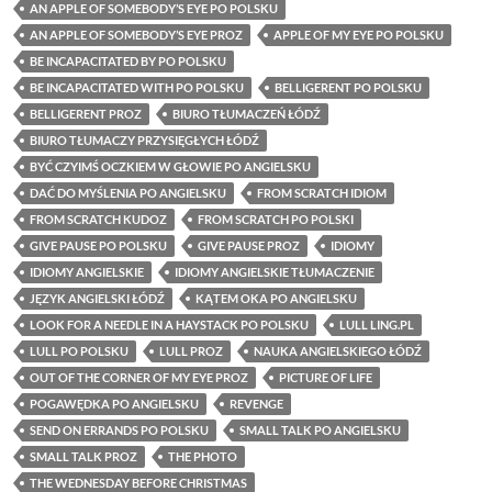
AN APPLE OF SOMEBODY’S EYE PO POLSKU
AN APPLE OF SOMEBODY’S EYE PROZ
APPLE OF MY EYE PO POLSKU
BE INCAPACITATED BY PO POLSKU
BE INCAPACITATED WITH PO POLSKU
BELLIGERENT PO POLSKU
BELLIGERENT PROZ
BIURO TŁUMACZEŃ ŁÓDŹ
BIURO TŁUMACZY PRZYSIĘGŁYCH ŁÓDŹ
BYĆ CZYIMŚ OCZKIEM W GŁOWIE PO ANGIELSKU
DAĆ DO MYŚLENIA PO ANGIELSKU
FROM SCRATCH IDIOM
FROM SCRATCH KUDOZ
FROM SCRATCH PO POLSKI
GIVE PAUSE PO POLSKU
GIVE PAUSE PROZ
IDIOMY
IDIOMY ANGIELSKIE
IDIOMY ANGIELSKIE TŁUMACZENIE
JĘZYK ANGIELSKI ŁÓDŹ
KĄTEM OKA PO ANGIELSKU
LOOK FOR A NEEDLE IN A HAYSTACK PO POLSKU
LULL LING.PL
LULL PO POLSKU
LULL PROZ
NAUKA ANGIELSKIEGO ŁÓDŹ
OUT OF THE CORNER OF MY EYE PROZ
PICTURE OF LIFE
POGAWĘDKA PO ANGIELSKU
REVENGE
SEND ON ERRANDS PO POLSKU
SMALL TALK PO ANGIELSKU
SMALL TALK PROZ
THE PHOTO
THE WEDNESDAY BEFORE CHRISTMAS